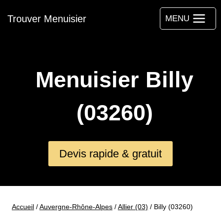
Aller
Trouver Menuisier
au
MENU
contenu
Menuisier Billy
(03260)
Devis rapide & gratuit
Accueil
/
Auvergne-Rhône-Alpes
/
Allier (03)
/
Billy (03260)