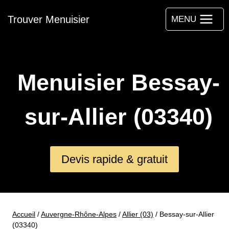
Aller
Trouver Menuisier
au
MENU
contenu
Menuisier Bessay-
sur-Allier (03340)
Devis rapide & gratuit
Accueil
/
Auvergne-Rhône-Alpes
/
Allier (03)
/
Bessay-sur-Allier
(03340)