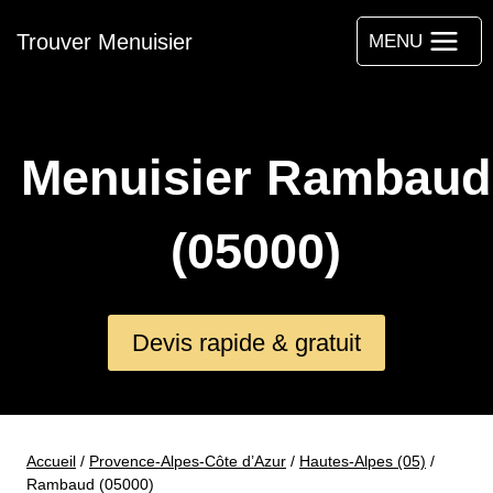
Aller
Trouver Menuisier
au
MENU
contenu
Menuisier Rambaud
(05000)
Devis rapide & gratuit
Accueil
/
Provence-Alpes-Côte d’Azur
/
Hautes-Alpes (05)
/
Rambaud (05000)