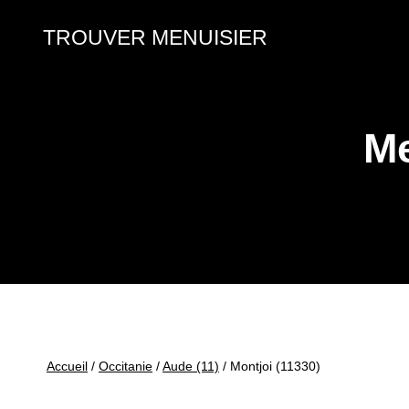
Aller
au
TROUVER MENUISIER
contenu
Me
Accueil
/
Occitanie
/
Aude (11)
/
Montjoi (11330)