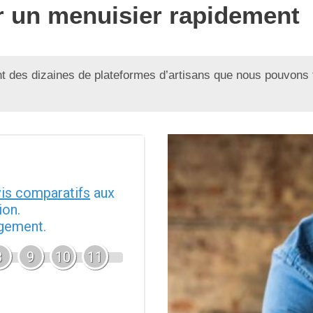
er un menuisier rapidement
 des dizaines de plateformes d’artisans que nous pouvons 
vis comparatifs
aux
ion.
agement.
8
9
10
11