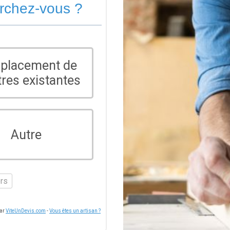
erchez-vous ?
placement de
tres existantes
Autre
ers
par
ViteUnDevis.com
-
Vous êtes un artisan ?