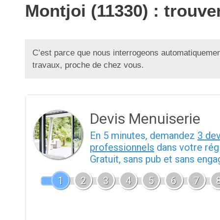
Montjoi (11330) : trouv
C’est parce que nous interrogeons automatiquement
travaux, proche de chez vous.
Devis Menuiserie
En 5 minutes, demandez
3 de
professionnels
dans votre rég
Gratuit, sans pub et sans eng
1
2
3
4
5
6
7