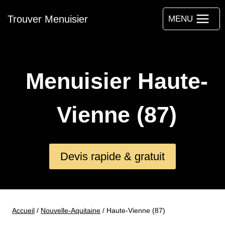
Aller
Trouver Menuisier
au
MENU
contenu
Menuisier Haute-
Vienne (87)
Devis rapide & gratuit
Accueil
/
Nouvelle-Aquitaine
/
Haute-Vienne (87)