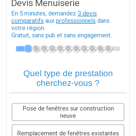
Devis Menuiserie
En 5 minutes, demandez
3 devis
comparatifs
aux
professionnels
dans
votre région.
Gratuit, sans pub et sans engagement.
1
2
3
4
5
6
7
8
9
10
11
Quel type de prestation
cherchez-vous ?
Pose de fenêtres sur construction
neuve
Remplacement de fenêtres existantes