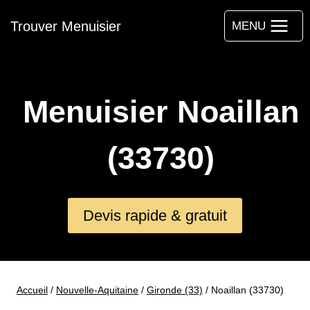
Aller
Trouver Menuisier
au
MENU
contenu
Menuisier Noaillan
(33730)
Devis rapide & gratuit
Accueil
/
Nouvelle-Aquitaine
/
Gironde (33)
/
Noaillan (33730)