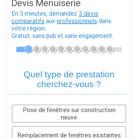
Devis Menuiserie
En 5 minutes, demandez
3 devis
comparatifs
aux
professionnels
dans
votre région.
Gratuit, sans pub et sans engagement.
1
2
3
4
5
6
7
8
9
10
11
Quel type de prestation
cherchez-vous ?
Pose de fenêtres sur construction
neuve
Remplacement de fenêtres existantes