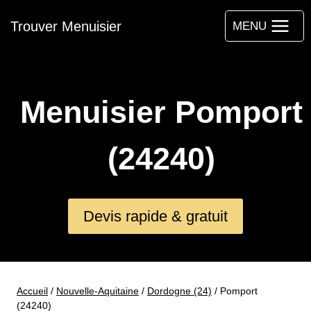
Aller
Trouver Menuisier
au
MENU
contenu
Menuisier Pomport
(24240)
Devis rapide & gratuit
Accueil
/
Nouvelle-Aquitaine
/
Dordogne (24)
/
Pomport
(24240)