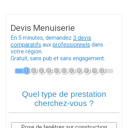
Devis Menuiserie
En 5 minutes, demandez
3 devis
comparatifs
aux
professionnels
dans
votre région.
Gratuit, sans pub et sans engagement.
1
2
3
4
5
6
7
8
9
10
11
Quel type de prestation
cherchez-vous ?
Pose de fenêtres sur construction