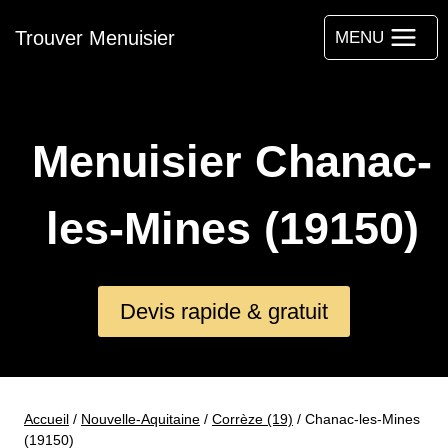
Aller
Trouver Menuisier
au
MENU
contenu
Menuisier Chanac-
les-Mines (19150)
Devis rapide & gratuit
Accueil
/
Nouvelle-Aquitaine
/
Corrèze (19)
/
Chanac-les-Mines
(19150)