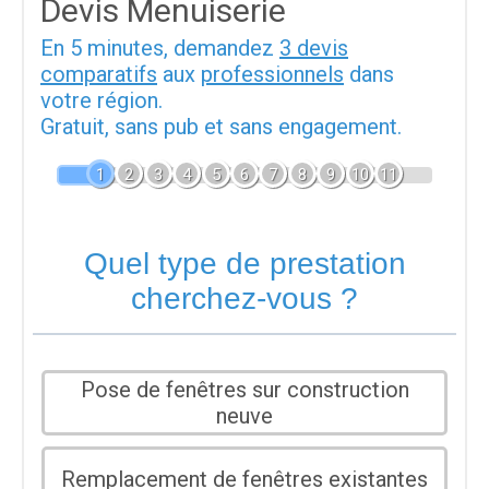
Devis Menuiserie
En 5 minutes, demandez
3 devis
comparatifs
aux
professionnels
dans
votre région.
Gratuit, sans pub et sans engagement.
1
2
3
4
5
6
7
8
9
10
11
Quel type de prestation
cherchez-vous ?
Pose de fenêtres sur construction
neuve
Remplacement de fenêtres existantes