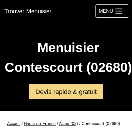
Aller
Trouver Menuisier
au
MENU
contenu
Menuisier
Contescourt (02680)
Devis rapide & gratuit
Accueil
/
Hauts-de-France
/
Aisne (02)
/
Contescourt (02680)