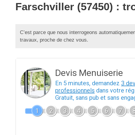
Farschviller (57450) : 
C’est parce que nous interrogeons automatiquement
travaux, proche de chez vous.
Devis Menuiserie
En 5 minutes, demandez
3 de
professionnels
dans votre rég
Gratuit, sans pub et sans eng
1
2
3
4
5
6
7