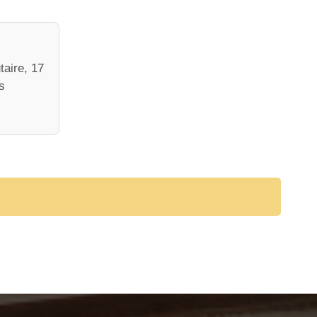
taire, 17
s
e