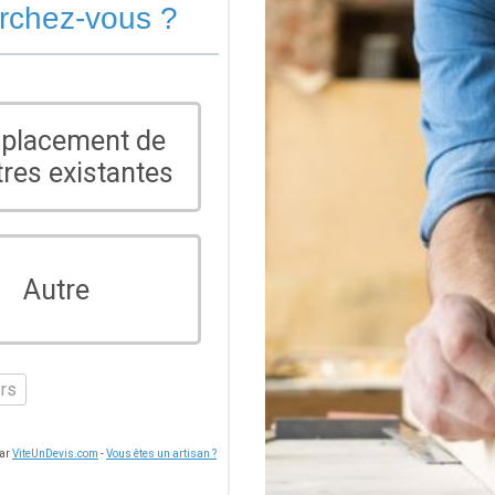
erchez-vous ?
placement de
tres existantes
Autre
ers
par
ViteUnDevis.com
-
Vous êtes un artisan ?