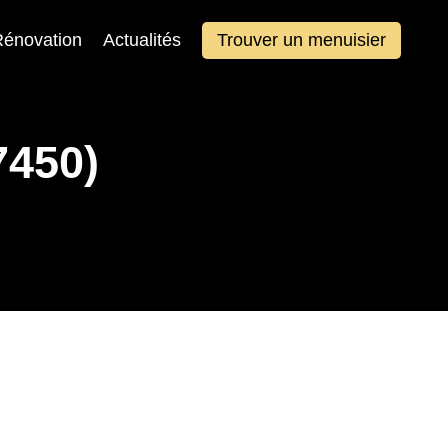
énovation
Actualités
Trouver un menuisier
7450)