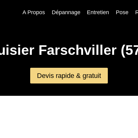
A Propos
Dépannage
Entretien
Pose
R
isier Farschviller (5
Devis rapide & gratuit