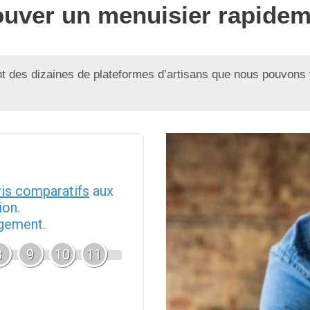
trouver un menuisier rapide
 des dizaines de plateformes d’artisans que nous pouvons 
vis comparatifs
aux
ion.
agement.
8
9
10
11