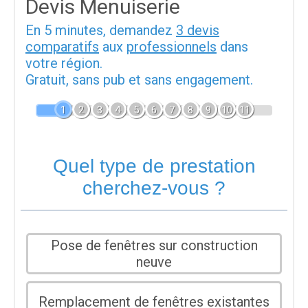
Devis Menuiserie
En 5 minutes, demandez
3 devis
comparatifs
aux
professionnels
dans
votre région.
Gratuit, sans pub et sans engagement.
1
2
3
4
5
6
7
8
9
10
11
Quel type de prestation
cherchez-vous ?
Pose de fenêtres sur construction
neuve
Remplacement de fenêtres existantes