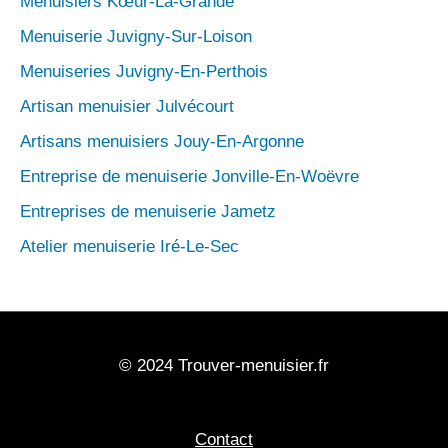
Menuisiers Kœur-La-Grande
Menuiserie Juvigny-Sur-Loison
Menuiseries Juvigny-En-Perthois
Artisan menuisier Julvécourt
Artisans menuisiers Jouy-En-Argonne
Entreprise de menuiserie Jonville-En-Woëvre
Entreprises de menuiserie Jametz
Atelier menuiserie Iré-Le-Sec
© 2024 Trouver-menuisier.fr
Contact