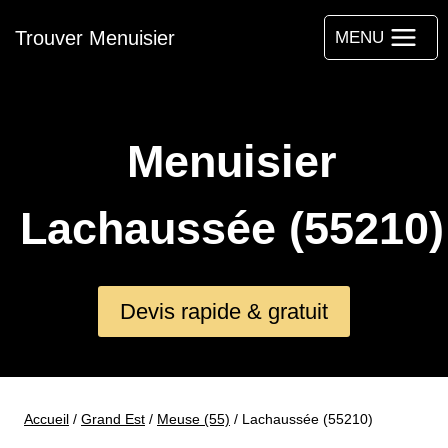
Aller
Trouver Menuisier
au
MENU
contenu
Menuisier
Lachaussée (55210)
Devis rapide & gratuit
Accueil
/
Grand Est
/
Meuse (55)
/
Lachaussée (55210)