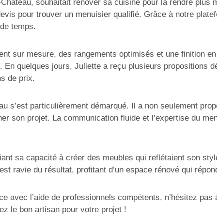
le-Château, souhaitait rénover sa cuisine pour la rendre plus
devis pour trouver un menuisier qualifié. Grâce à notre plat
 de temps.
ement sur mesure, des rangements optimisés et une finition e
En quelques jours, Juliette a reçu plusieurs propositions d
s de prix.
u s’est particulièrement démarqué. Il a non seulement propos
er son projet. La communication fluide et l’expertise du menui
iant sa capacité à créer des meubles qui reflétaient son styl
est ravie du résultat, profitant d’un espace rénové qui répo
e avec l’aide de professionnels compétents, n’hésitez pas à
z le bon artisan pour votre projet !