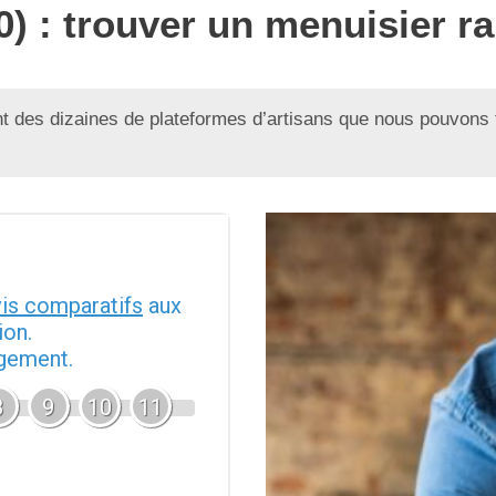
10) : trouver un menuisier 
 des dizaines de plateformes d’artisans que nous pouvons 
vis comparatifs
aux
ion.
agement.
8
9
10
11