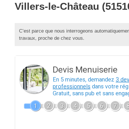
Villers-le-Château (515
C’est parce que nous interrogeons automatiquement
travaux, proche de chez vous.
Devis Menuiserie
En 5 minutes, demandez
3 de
professionnels
dans votre rég
Gratuit, sans pub et sans eng
1
2
3
4
5
6
7