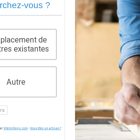
erchez-vous ?
placement de
tres existantes
Autre
ers
par
ViteUnDevis.com
-
Vous êtes un artisan ?