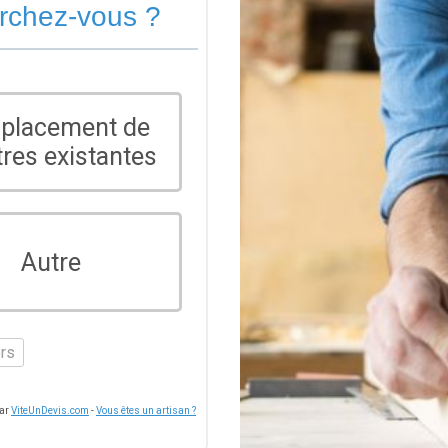
erchez-vous ?
placement de
tres existantes
Autre
ers
par
ViteUnDevis.com
-
Vous êtes un artisan ?