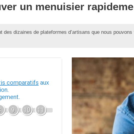
uver un menuisier rapideme
 des dizaines de plateformes d’artisans que nous pouvons 
vis comparatifs
aux
ion.
agement.
8
9
10
11