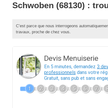
Schwoben (68130) : tro
C’est parce que nous interrogeons automatiquement
travaux, proche de chez vous.
Devis Menuiserie
En 5 minutes, demandez
3 de
professionnels
dans votre rég
Gratuit, sans pub et sans eng
1
2
3
4
5
6
7