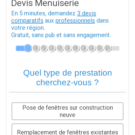
Devis Menuiserie
En 5 minutes, demandez
3 devis
comparatifs
aux
professionnels
dans
votre région.
Gratuit, sans pub et sans engagement.
1
2
3
4
5
6
7
8
9
10
11
Quel type de prestation
cherchez-vous ?
Pose de fenêtres sur construction
neuve
Remplacement de fenêtres existantes