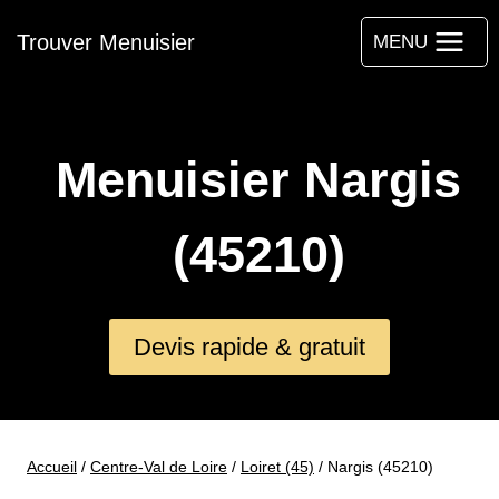
Aller
Trouver Menuisier
au
MENU
contenu
Menuisier Nargis
(45210)
Devis rapide & gratuit
Accueil
/
Centre-Val de Loire
/
Loiret (45)
/
Nargis (45210)