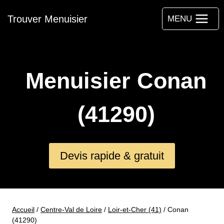
Aller
Trouver Menuisier
au
MENU
contenu
Menuisier Conan
(41290)
Devis rapide & gratuit
Accueil
/
Centre-Val de Loire
/
Loir-et-Cher (41)
/
Conan
(41290)