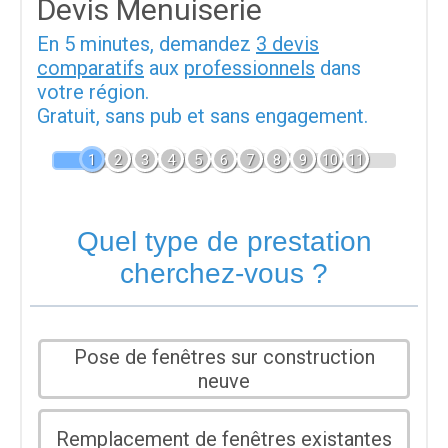
Devis Menuiserie
En 5 minutes, demandez
3 devis
comparatifs
aux
professionnels
dans
votre région.
Gratuit, sans pub et sans engagement.
1
2
3
4
5
6
7
8
9
10
11
Quel type de prestation
cherchez-vous ?
Pose de fenêtres sur construction
neuve
Remplacement de fenêtres existantes