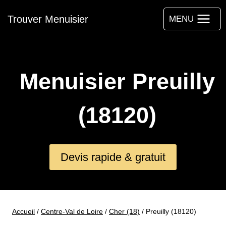
Aller
Trouver Menuisier
au
MENU
contenu
Menuisier Preuilly
(18120)
Devis rapide & gratuit
Accueil
/
Centre-Val de Loire
/
Cher (18)
/
Preuilly (18120)