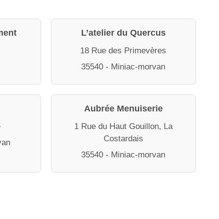
ment
L’atelier du Quercus
s
18 Rue des Primevères
35540 - Miniac-morvan
Aubrée Menuiserie
e
1 Rue du Haut Gouillon, La
Costardais
van
35540 - Miniac-morvan