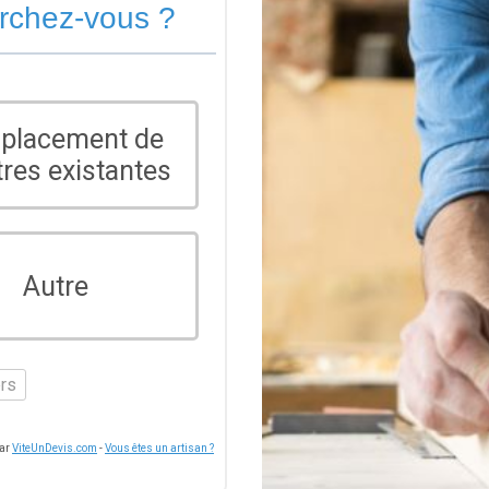
erchez-vous ?
placement de
tres existantes
Autre
ers
par
ViteUnDevis.com
-
Vous êtes un artisan ?