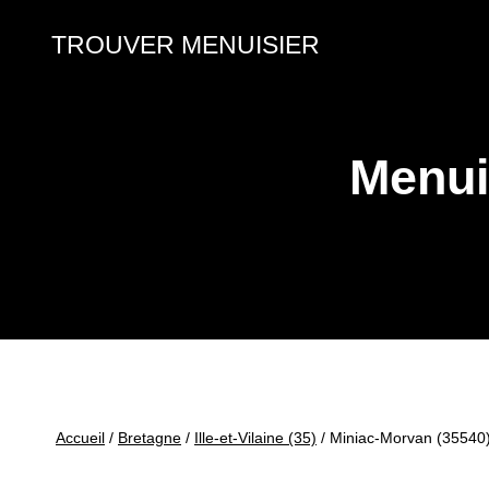
Aller
au
TROUVER MENUISIER
contenu
Menui
Accueil
/
Bretagne
/
Ille-et-Vilaine (35)
/
Miniac-Morvan (35540