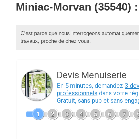
Miniac-Morvan (35540) :
C’est parce que nous interrogeons automatiquement
travaux, proche de chez vous.
Devis Menuiserie
En 5 minutes, demandez
3 de
professionnels
dans votre rég
Gratuit, sans pub et sans eng
1
2
3
4
5
6
7