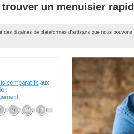
 trouver un menuisier rapi
 des dizaines de plateformes d’artisans que nous pouvons 
vis comparatifs
aux
ion.
agement.
8
9
10
11