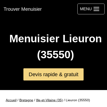
Aller
Trouver Menuisier
au
MENU
contenu
Menuisier Lieuron
(35550)
Devis rapide & gratuit
Accueil
/
Bretagne
/
Ille-et-Vilaine (35)
/
Lieuron (35550)