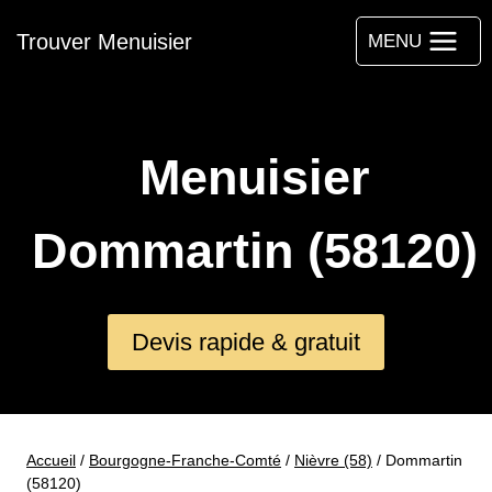
Aller
Trouver Menuisier
au
MENU
contenu
Menuisier
Dommartin (58120)
Devis rapide & gratuit
Accueil
/
Bourgogne-Franche-Comté
/
Nièvre (58)
/
Dommartin
(58120)