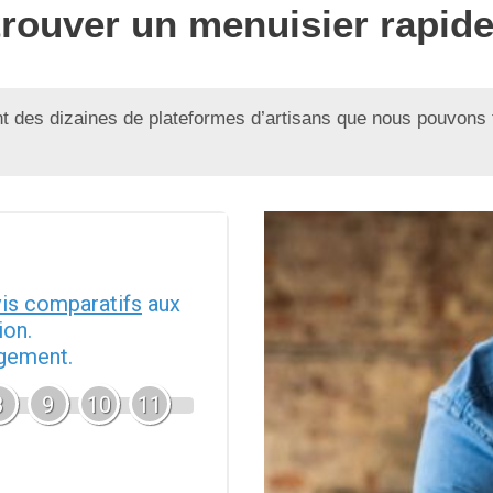
trouver un menuisier rapid
 des dizaines de plateformes d’artisans que nous pouvons 
vis comparatifs
aux
ion.
agement.
8
9
10
11