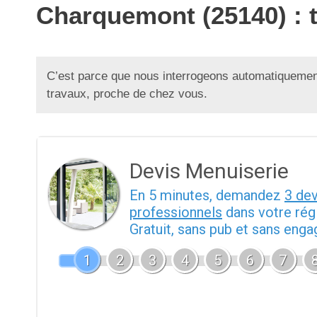
Charquemont (25140) : 
C’est parce que nous interrogeons automatiquement
travaux, proche de chez vous.
Devis Menuiserie
En 5 minutes, demandez
3 de
professionnels
dans votre rég
Gratuit, sans pub et sans eng
1
2
3
4
5
6
7