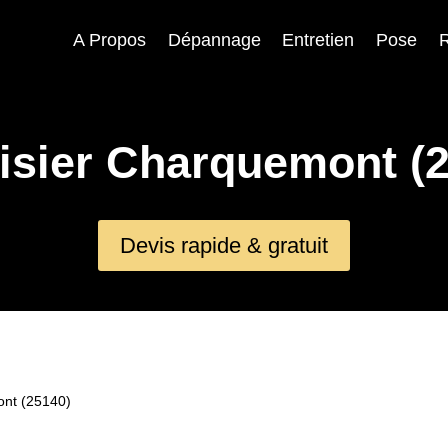
A Propos
Dépannage
Entretien
Pose
R
isier Charquemont (2
Devis rapide & gratuit
nt (25140)