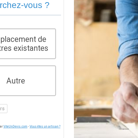
erchez-vous ?
placement de
tres existantes
Autre
ers
par
ViteUnDevis.com
-
Vous êtes un artisan ?