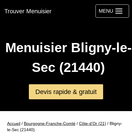
Aller
Trouver Menuisier
au
MENU
contenu
Menuisier Bligny-le-
Sec (21440)
Devis rapide & gratuit
Accueil
/
Bourgogne-Franche-Comté
/
Côte-d’Or (21)
/
Bligny-
le-Sec (21440)