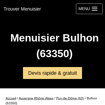
Aller
Trouver Menuisier
au
MENU
contenu
Menuisier Bulhon
(63350)
Devis rapide & gratuit
Accueil
/
Auvergne-Rhône-Alpes
/
Puy-de-Dôme (63)
/
Bulhon
(63350)