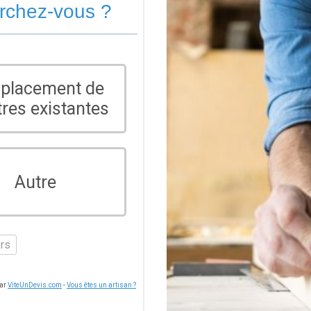
erchez-vous ?
placement de
tres existantes
Autre
ers
par
ViteUnDevis.com
-
Vous êtes un artisan ?