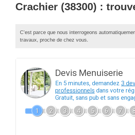
Crachier (38300) : trou
C’est parce que nous interrogeons automatiquement
travaux, proche de chez vous.
Devis Menuiserie
En 5 minutes, demandez
3 de
professionnels
dans votre rég
Gratuit, sans pub et sans eng
1
2
3
4
5
6
7