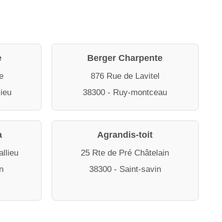
e
Berger Charpente
e
876 Rue de Lavitel
lieu
38300 - Ruy-montceau
a
Agrandis-toit
llieu
25 Rte de Pré Châtelain
n
38300 - Saint-savin