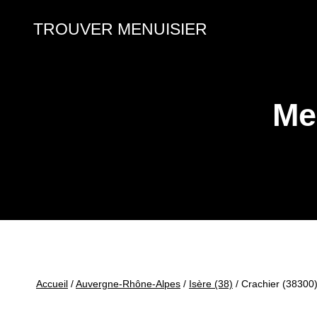
Aller
au
TROUVER MENUISIER
contenu
Me
Accueil
/
Auvergne-Rhône-Alpes
/
Isère (38)
/
Crachier (38300