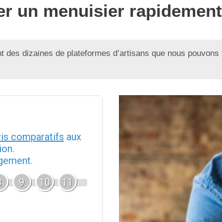
ver un menuisier rapidement
 des dizaines de plateformes d’artisans que nous pouvons 
vis comparatifs
aux
ion.
agement.
8
9
10
11