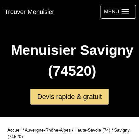
Aller
Trouver Menuisier
au
MENU
contenu
Menuisier Savigny
(74520)
Devis rapide & gratuit
Accueil
/
Auvergne-Rhône-Alpes
/
Haute-Savoie (74)
/
Savigny
(74520)