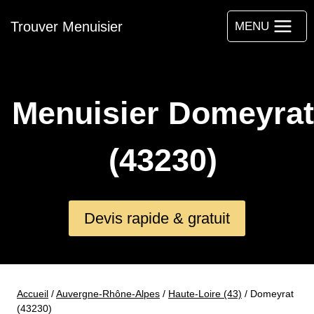
Aller
Trouver Menuisier
au
MENU
contenu
Menuisier Domeyrat
(43230)
Devis rapide & gratuit
Accueil
/
Auvergne-Rhône-Alpes
/
Haute-Loire (43)
/
Domeyrat
(43230)