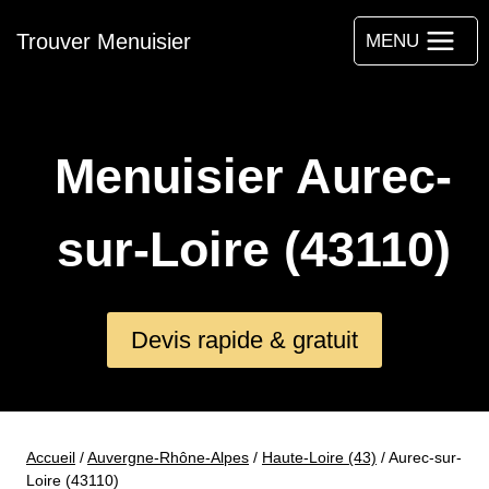
Aller
Trouver Menuisier
au
MENU
contenu
Menuisier Aurec-
sur-Loire (43110)
Devis rapide & gratuit
Accueil
/
Auvergne-Rhône-Alpes
/
Haute-Loire (43)
/
Aurec-sur-
Loire (43110)